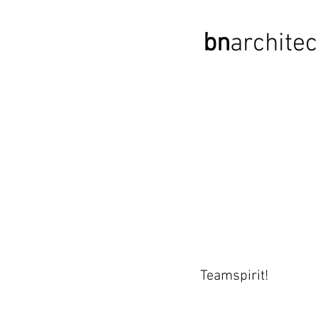
bn
archi
tec
HOME
NEWS
PROJECTS
`OME
OFFICE
Teamspirit!